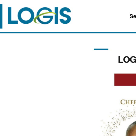
Se
LOGI