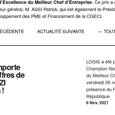
. Ce prix a
d’Excellence du Meilleur Chef d’Entreprise
teur général, M. ASSI Patrick, qui est également le Prési
oppement des PME et Financement de la CGECI.
RÉCÉDENTE
ACTUALITÉ SUIVANTE
— TOUT
LOGIS a été p
mporte
Champion Nati
ffres de
du Meilleur C
ZI
vendredi 05 
 !
présence du P
République.
6 Nov. 2021